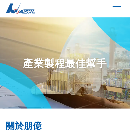
產業製程最佳幫手
關於朋億