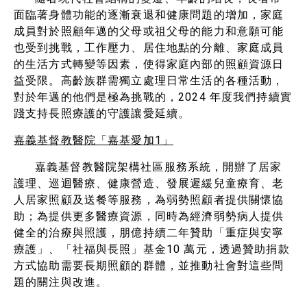
面臨著身體功能的逐漸衰退和健康問題的增加，家庭
成員對於照顧年邁的父母或祖父母的能力和意願可能
也受到挑戰，工作壓力、居住地點的分離、家庭成員
的生活方式轉變等因素，使得家庭內部的照顧資源日
益受限。高齡族群需獨立處理日常生活的各種活動，
對於年邁的他們是極為挑戰的，2024 年度我們持續實
踐支持長照療護的守護讓愛延續。
嘉義基督教醫院「嘉基愛加1」
嘉義基督教醫院架構社區服務系統，開辦了居家
護理、巡迴醫療、健康營造、發展遲緩兒童療育、老
人居家照顧及送餐等服務，為弱勢照顧者提供關懷協
助；為提供更多醫療資源，同時為經濟弱勢病人提供
健全的治療與照護，朋億持續二年贊助「重症與安寧
療護」、「社福與長照」基金10 萬元，透過贊助捐款
方式協助需要長期照顧的群體，並推動社會對這些問
題的關注與改進。