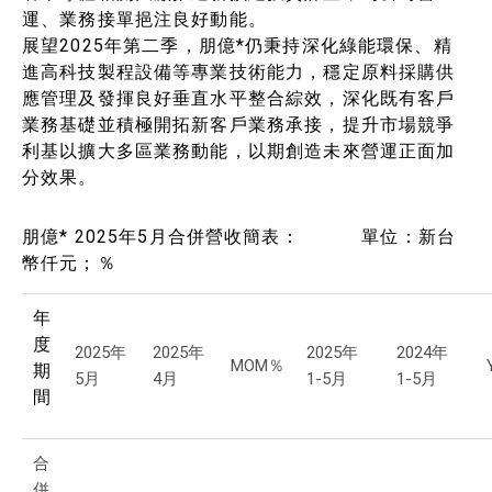
運、業務接單挹注良好動能。
展望2025年第二季，朋億*仍秉持深化綠能環保、精
進高科技製程設備等專業技術能力，穩定原料採購供
應管理及發揮良好垂直水平整合綜效，深化既有客戶
業務基礎並積極開拓新客戶業務承接，提升市場競爭
利基以擴大多區業務動能，以期創造未來營運正面加
分效果。
朋億* 2025年5月合併營收簡表： 單位：新台
幣仟元；％
年
度
2025年
2025年
2025年
2024年
MOM％
期
5月
4月
1-5月
1-5月
間
合
併