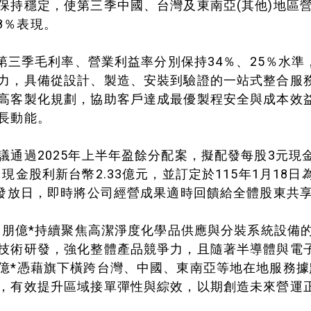
保持穩定，使第三季中國、台灣及東南亞(其他)地區
3.8％表現。
年第三季毛利率、營業利益率分別保持34％、25％水
力，具備從設計、製造、安裝到驗證的一站式整合服
高客製化規劃，協助客戶達成最優製程安全與成本效
長動能。
議通過2025年上半年盈餘分配案，擬配發每股3元現金
現金股利新台幣2.33億元，並訂定於115年1月18日
利發放日，即時將公司經營成果適時回饋給全體股東共
季，朋億*持續聚焦高潔淨度化學品供應與分裝系統設備
技術研發，強化整體產品競爭力，且隨著半導體與電
億*憑藉旗下橫跨台灣、中國、東南亞等地在地服務
，有效提升區域接單彈性與綜效，以期創造未來營運